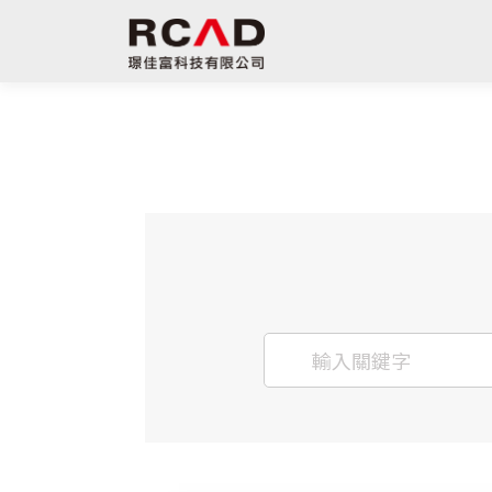
跳
至
主
要
內
容