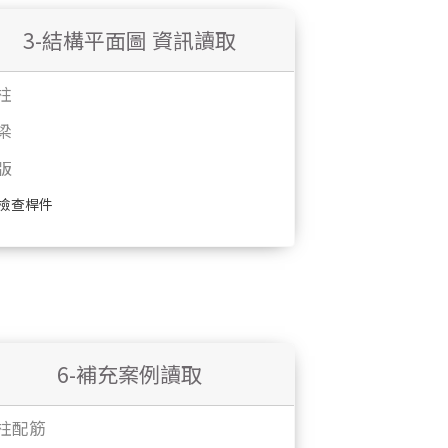
3-結構平面圖 資訊讀取
柱
梁
版
檢查桿件
6-補充案例讀取
柱配筋