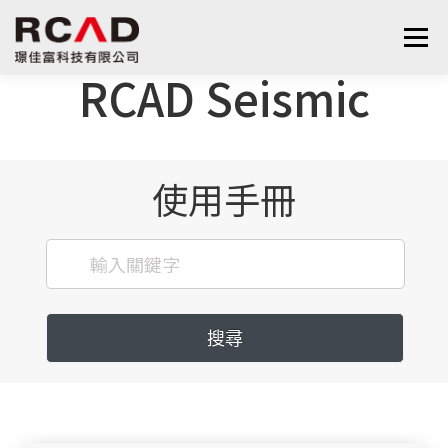
跳
至
選單
主
RCAD Seismic
要
內
最新消息
軟體產品
算量服務
下載
容
使用手冊
支援與學習
關於我們
聯絡我們
鋼筋學堂
搜尋