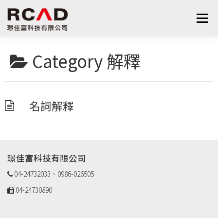
跳
至
選單
主
要
內
Category
解釋
最新消息
軟體產品
算量服務
下載
容
支援與學習
關於我們
聯絡我們
鋼筋學堂
名詞解釋
璟佳富科技有限公司
04-24732033、0986-026505
04-24730890