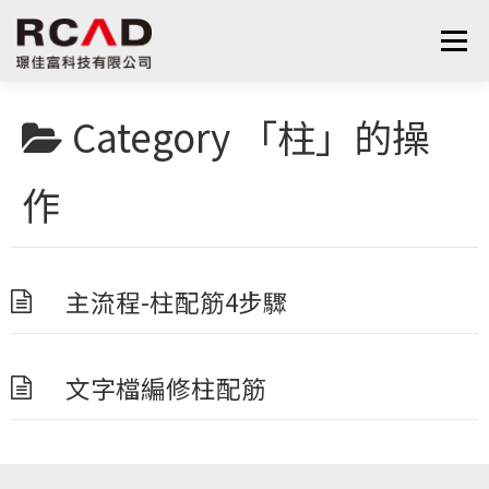
跳
至
選單
主
要
內
Category
「柱」的操
最新消息
軟體產品
算量服務
下載
容
作
支援與學習
關於我們
聯絡我們
鋼筋學堂
主流程-柱配筋4步驟
文字檔編修柱配筋