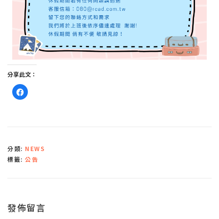
分享此文：
按
一
下
以
分
享
至
F
a
c
分類:
NEWS
e
b
標籤:
公告
o
o
k
(
在
新
視
窗
發佈留言
中
開