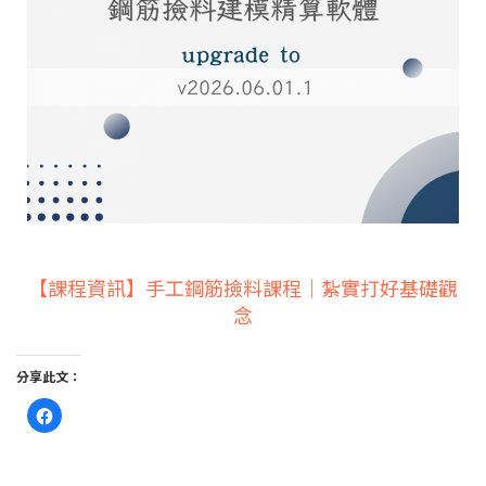
【課程資訊】手工鋼筋撿料課程｜紮實打好基礎觀
念
分享此文：
按
一
下
以
分
享