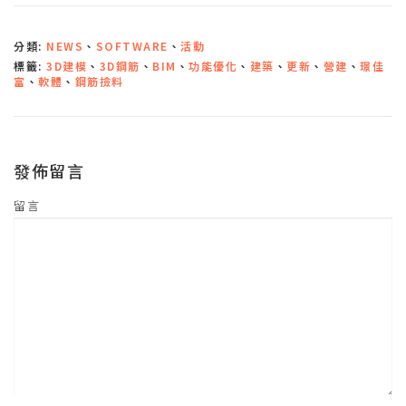
至
F
a
c
分類:
NEWS
、
SOFTWARE
、
活動
e
b
標籤:
3D建模
、
3D鋼筋
、
BIM
、
功能優化
、
建築
、
更新
、
營建
、
璟佳
o
o
富
、
軟體
、
鋼筋撿料
k
(
在
新
視
窗
中
發佈留言
開
啟
)
留言