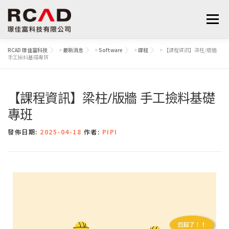
選單
RCAD 璟佳富科技
>
最新消息
>
Software
>
課程
>
【課程資訊】梁柱/版牆
手工撿料基礎專班
最新消息
軟體產品
算量服務
下載
【課程資訊】梁柱/版牆 手工撿料基礎
支援與學習
關於我們
聯絡我們
鋼筋學堂
專班
發佈日期:
2025-04-18
作者:
PIPI