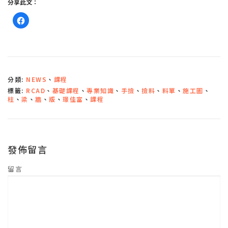
分享此文：
按
一
下
以
分
享
至
F
a
c
分類:
NEWS
、
課程
e
b
標籤:
RCAD
、
基礎課程
、
專業知識
、
手撿
、
撿料
、
料單
、
施工圖
、
o
o
柱
、
梁
、
牆
、
版
、
璟佳富
、
課程
k
(
在
新
視
窗
中
發佈留言
開
啟
)
留言