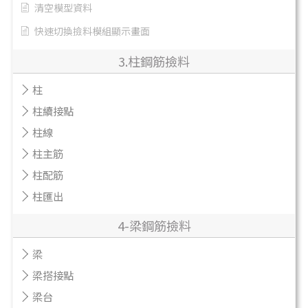
清空模型資料
快速切換撿料模組顯示畫面
3.柱鋼筋撿料
柱
柱續接點
柱線
柱主筋
柱配筋
柱匯出
4-梁鋼筋撿料
梁
梁搭接點
梁台