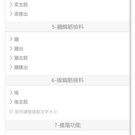
梁主筋
梁匯出
5-牆鋼筋撿料
牆
牆台
牆主筋
牆匯出
6-版鋼筋撿料
版
版主筋
如何調整版筋文字大小
7-進階功能