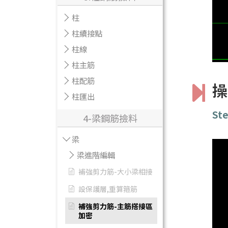
柱
柱續接點
柱線
柱主筋
柱配筋
操
柱匯出
Ste
4-梁鋼筋撿料
梁
梁進階編輯
補強剪力筋-大小梁相接
設保護層,重算箍筋
補強剪力筋-主筋搭接區
加密