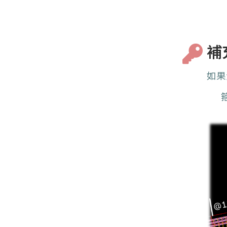
補
如果
箍