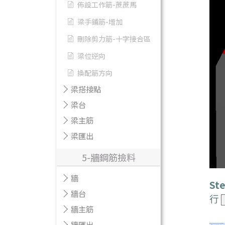
佈設工作筋-蔗蔗馬
梁手鋪筋-增加
刪除剪力筋-十字接合區
梁位逆向
換配筋方向
梁搭接點
梁台
梁主筋
梁匯出
5-牆鋼筋撿料
牆
Ste
牆台
行
牆主筋
牆匯出