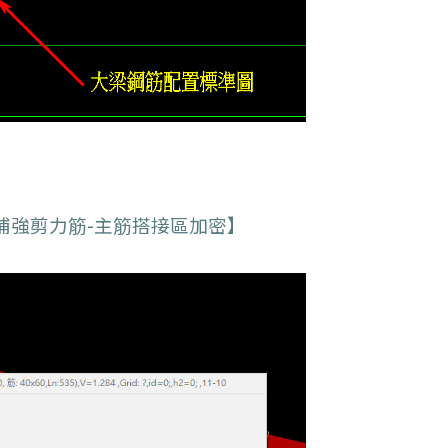
補強剪力筋-主筋搭接區加密】