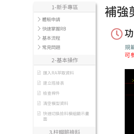
補強
1-新手專區
體驗申請
快速掌握RB
功
基本流程
規
常見問題
可
2-基本操作
匯入RA萃取資料
建立搭接表
檢查桿件
清空模型資料
快速切換撿料模組顯示畫
面
3.柱鋼筋撿料