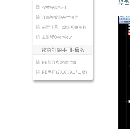
綠色
程式安裝指引
介面導覽與基本操作
前置作業：設定初始參數
主流程Overview
教育訓練手冊-舊版
RB簡介與軟體架構
RB手冊(2018.09.17三版)