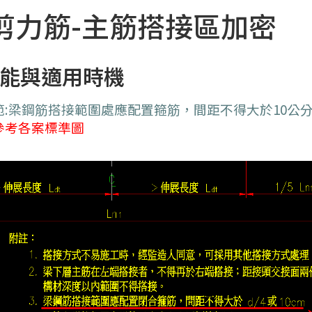
剪力筋-主筋搭接區加密
能與適用時機
範:梁鋼筋搭接範圍處應配置箍筋，間距不得大於10公
參考各案標準圖