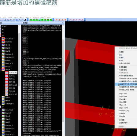
箍筋是增加的補強箍筋