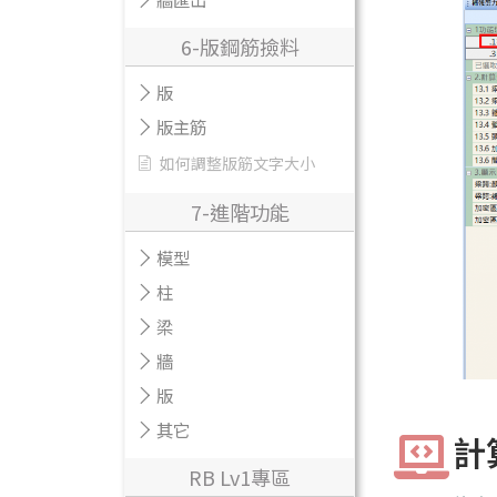
6-版鋼筋撿料
版
版主筋
如何調整版筋文字大小
7-進階功能
模型
柱
梁
牆
版
其它
計
RB Lv1專區