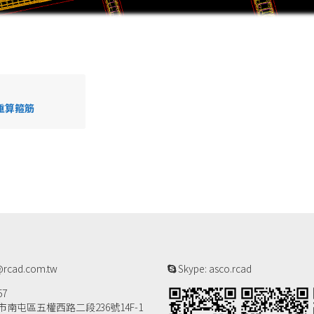
重算箍筋
rcad.com.tw
Skype: asco.rcad
57
南屯區五權西路二段236號14F-1