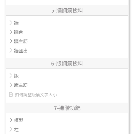
5-牆鋼筋撿料
牆
牆台
牆主筋
牆匯出
6-版鋼筋撿料
版
版主筋
如何調整版筋文字大小
7-進階功能
模型
柱