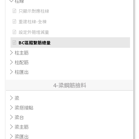
柱線
只顯示對應柱線
重建柱線-全棟
設定外箍增減量
BC區箍繫筋總量
柱主筋
柱配筋
柱匯出
4-梁鋼筋撿料
梁
梁搭接點
梁台
梁主筋
梁匯出