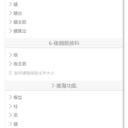
牆
牆台
牆主筋
牆匯出
6-版鋼筋撿料
版
版主筋
如何調整版筋文字大小
7-進階功能
模型
柱
梁
牆