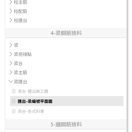
柱主筋
柱配筋
柱匯出
4-梁鋼筋撿料
梁
梁搭接點
梁台
梁主筋
梁匯出
梁台-匯出施工圖
匯出-梁編號平面圖
梁台-各式料單
5-牆鋼筋撿料