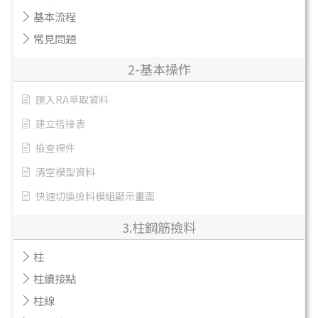
基本流程
常見問題
2-基本操作
匯入RA萃取資料
建立搭接表
檢查桿件
清空模型資料
快速切換撿料模組顯示畫面
3.柱鋼筋撿料
柱
柱續接點
柱線